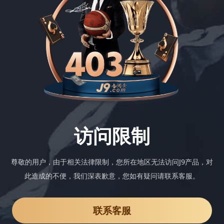
访问限制
尊敬的用户，由于相关法律限制，您所在地区无法访问J9产品，对
此造成的不便，我们深表歉意，您如有疑问请联系客服。
联系客服