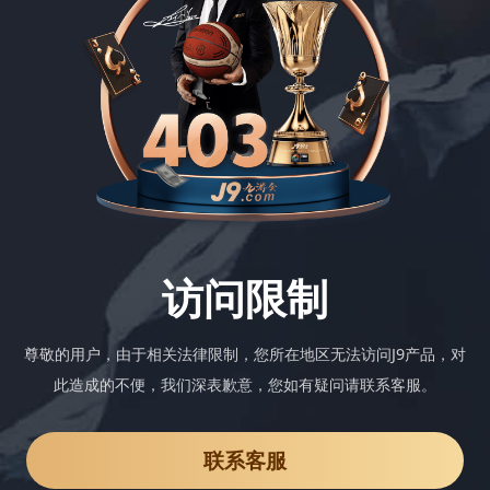
访问限制
尊敬的用户，由于相关法律限制，您所在地区无法访问J9产品，对
此造成的不便，我们深表歉意，您如有疑问请联系客服。
联系客服