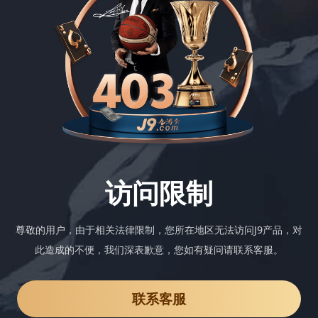
访问限制
尊敬的用户，由于相关法律限制，您所在地区无法访问J9产品，对
此造成的不便，我们深表歉意，您如有疑问请联系客服。
联系客服