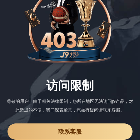
访问限制
尊敬的用户，由于相关法律限制，您所在地区无法访问J9产品，对
此造成的不便，我们深表歉意，您如有疑问请联系客服。
联系客服